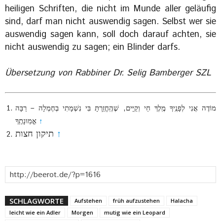
heiligen Schriften, die nicht im Munde aller geläufig
sind, darf man nicht auswendig sagen. Selbst wer sie
auswendig sagen kann, soll doch darauf achten, sie
nicht auswendig zu sagen; ein Blinder darfs.
Übersetzung von Rabbiner Dr. Selig Bamberger SZL
מוֹדֶה אֲנִי לְפָנֶֽיךָ מֶֽלֶךְ חַי וְקַיָּים, שֶׁהֶֽחֱזַֽרְתָּ בִּי נִשְׁמָתִי בְחֶמְלָה – רַבָּה
אֱמֽוּנָתֶֽךָ
↑
תיקון חצות
↑
SCHLAGWORTE
Aufstehen
früh aufzustehen
Halacha
leicht wie ein Adler
Morgen
mutig wie ein Leopard