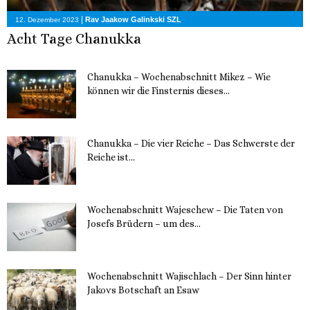
|
Rav Jaakow Galinkski SZL
12. Dezember 2023
Acht Tage Chanukka
Chanukka – Wochenabschnitt Mikez – Wie
können wir die Finsternis dieses...
11. Dezember 2023
Chanukka – Die vier Reiche – Das Schwerste der
Reiche ist...
11. Dezember 2023
Wochenabschnitt Wajeschew – Die Taten von
Josefs Brüdern – um des...
6. Dezember 2023
Wochenabschnitt Wajischlach – Der Sinn hinter
Jakovs Botschaft an Esaw
30. November 2023