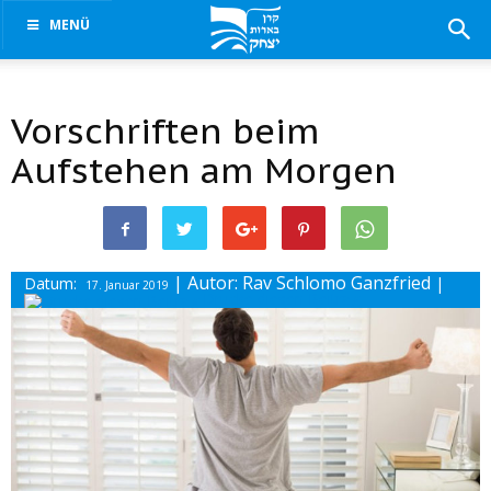
MENÜ
Vorschriften beim
Aufstehen am Morgen
| Autor: Rav Schlomo Ganzfried
Datum:
|
17. Januar 2019
Drucke diesen Beitrag