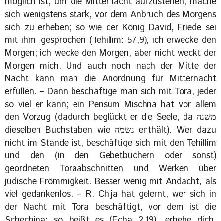
möglich ist, um die Mitternacht aufzustehen, mache
sich wenigstens stark, vor dem Anbruch des Morgens
sich zu erheben; so wie der König David, Friede sei
mit ihm, gesprochen (Tehillim: 57,9), ich erwecke den
Morgen; ich wecke den Morgen, aber nicht weckt der
Morgen mich. Und auch noch nach der Mitte der
Nacht kann man die Anordnung für Mitternacht
erfüllen. – Dann beschäftige man sich mit Tora, jeder
so viel er kann; ein Pensum Mischna hat vor allem
den Vorzug (dadurch beglückt er die Seele, da ‏משנה‎
dieselben Buchstaben wie ‏נשמה‎ enthält). Wer dazu
nicht im Stande ist, beschäftige sich mit den Tehillim
und den (in den Gebetbüchern oder sonst)
geordneten Toraabschnitten und Werken über
jüdische Frömmigkeit. Besser wenig mit Andacht, als
viel gedankenlos. – R. Chija hat gelernt, wer sich in
der Nacht mit Tora beschäftigt, vor dem ist die
Schechina; so heißt es (Echa 2,19), erhebe dich,