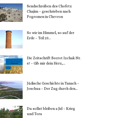
Sendschreiben des Chofetz
Chajim – geschrieben nach
Pogromen in Chevron
12. November 2023
So wie im Himmel, so auf der
Erde – Teil 23...
30. Mai 2023
Die Zeitschrift Beerot Izchak Nr.
67 – Gib mir dein Herz,...
24. Mai 2023
Jüdische Geschichte in Tanach –
Joschua – Der Zug durch den...
23. Mai 2023
Du sollst bleiben a Jid – Krieg
und Tora