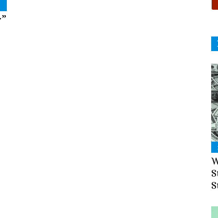
r”
W
S
S