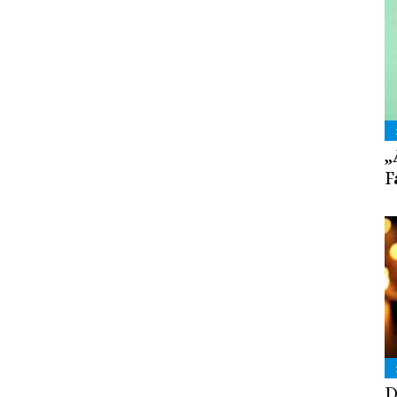
„
F
D