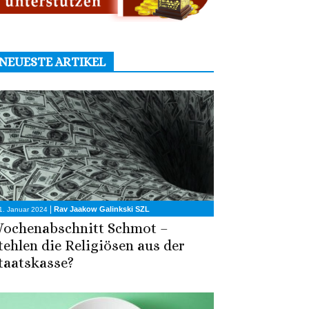
NEUESTE ARTIKEL
|
Rav Jaakow Galinkski SZL
1. Januar 2024
ochenabschnitt Schmot –
tehlen die Religiösen aus der
taatskasse?