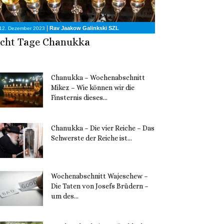
|
Rav Jaakow Galinkski SZL
12. Dezember 2023
cht Tage Chanukka
Chanukka – Wochenabschnitt
Mikez – Wie können wir die
Finsternis dieses...
11. Dezember 2023
Chanukka – Die vier Reiche – Das
Schwerste der Reiche ist...
11. Dezember 2023
Wochenabschnitt Wajeschew –
Die Taten von Josefs Brüdern –
um des...
6. Dezember 2023