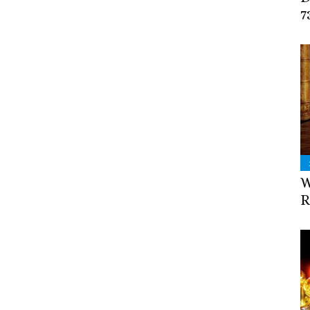
7
W
R