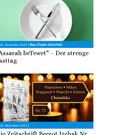
|
Rav Chaim Grünfeld
19. Dezember 2023
Assarah beTewet“ – Der strenge
asttag
|
19. Dezember 2023
ie Zeitschrift Beerot Izchak Nr.