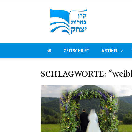
Beerot
Izchak
Deutschland
ZEITSCHRIFT
ARTIKEL
SCHLAGWORTE: “weibli