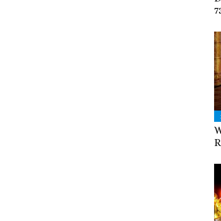
7
W
R