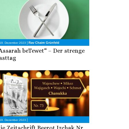
|
Rav Chaim Grünfeld
19. Dezember 2023
Assarah beTewet“ – Der strenge
asttag
|
19. Dezember 2023
ie Zeitschrift Beerot Izchak Nr.