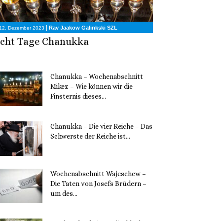
|
Rav Jaakow Galinkski SZL
12. Dezember 2023
cht Tage Chanukka
Chanukka – Wochenabschnitt
Mikez – Wie können wir die
Finsternis dieses...
11. Dezember 2023
Chanukka – Die vier Reiche – Das
Schwerste der Reiche ist...
11. Dezember 2023
Wochenabschnitt Wajeschew –
Die Taten von Josefs Brüdern –
um des...
6. Dezember 2023