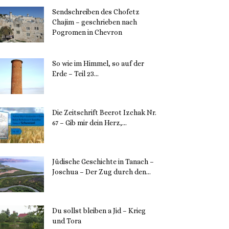
Sendschreiben des Chofetz
Chajim – geschrieben nach
Pogromen in Chevron
12. November 2023
So wie im Himmel, so auf der
Erde – Teil 23...
30. Mai 2023
Die Zeitschrift Beerot Izchak Nr.
67 – Gib mir dein Herz,...
24. Mai 2023
Jüdische Geschichte in Tanach –
Joschua – Der Zug durch den...
23. Mai 2023
Du sollst bleiben a Jid – Krieg
und Tora