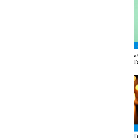
„
F
D