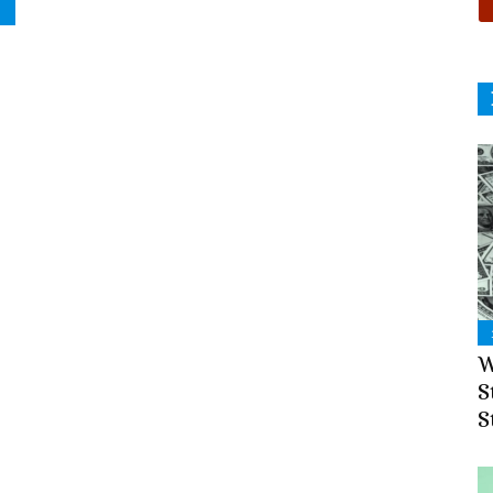
W
S
S