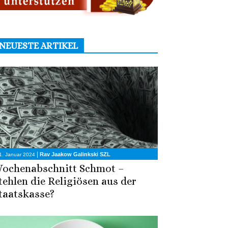
NEUESTE ARTIKEL
|
Rav Jaakow Galinkski SZL
1. Januar 2024
ochenabschnitt Schmot –
tehlen die Religiösen aus der
taatskasse?