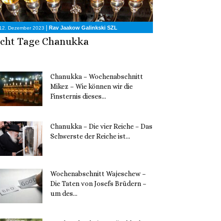
|
Rav Jaakow Galinkski SZL
12. Dezember 2023
cht Tage Chanukka
Chanukka – Wochenabschnitt
Mikez – Wie können wir die
Finsternis dieses...
11. Dezember 2023
Chanukka – Die vier Reiche – Das
Schwerste der Reiche ist...
11. Dezember 2023
Wochenabschnitt Wajeschew –
Die Taten von Josefs Brüdern –
um des...
6. Dezember 2023