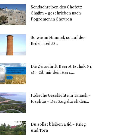
Sendschreiben des Chofetz
Chajim – geschrieben nach
Pogromen in Chevron
12. November 2023
So wie im Himmel, so auf der
Erde – Teil 23...
30. Mai 2023
Die Zeitschrift Beerot Izchak Nr.
67 – Gib mir dein Herz,...
24. Mai 2023
Jüdische Geschichte in Tanach –
Joschua – Der Zug durch den...
23. Mai 2023
Du sollst bleiben a Jid – Krieg
und Tora