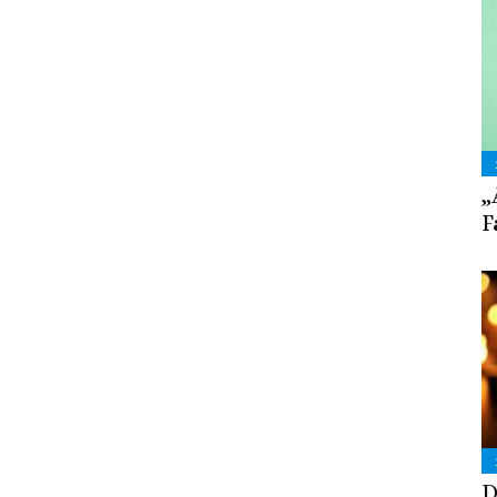
„
F
D