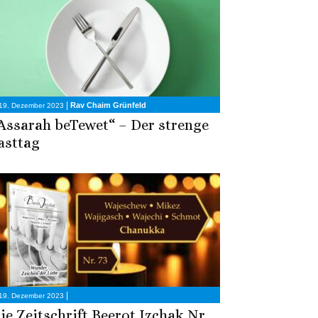
|
Rav Chaim Grünfeld
19. Dezember 2023
Assarah beTewet“ – Der strenge
asttag
|
19. Dezember 2023
ie Zeitschrift Beerot Izchak Nr.