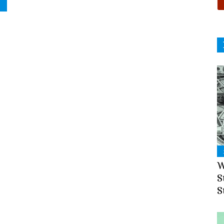
W
S
S