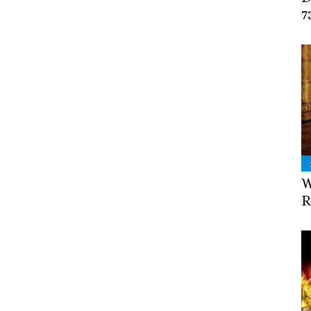
7
W
R