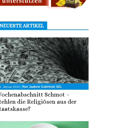
NEUESTE ARTIKEL
|
Rav Jaakow Galinkski SZL
1. Januar 2024
ochenabschnitt Schmot –
tehlen die Religiösen aus der
taatskasse?