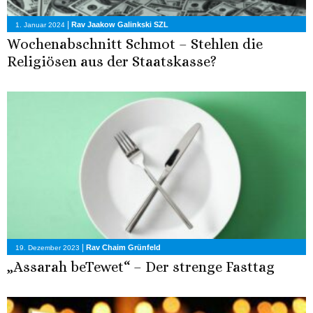
|
Rav Jaakow Galinkski SZL
1. Januar 2024
Wochenabschnitt Schmot – Stehlen die
Religiösen aus der Staatskasse?
|
Rav Chaim Grünfeld
19. Dezember 2023
„Assarah beTewet“ – Der strenge Fasttag