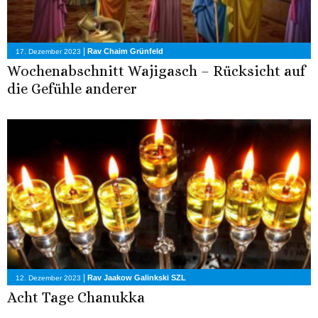
|
Rav Chaim Grünfeld
17. Dezember 2023
Wochenabschnitt Wajigasch – Rücksicht auf
die Gefühle anderer
|
Rav Jaakow Galinkski SZL
12. Dezember 2023
Acht Tage Chanukka