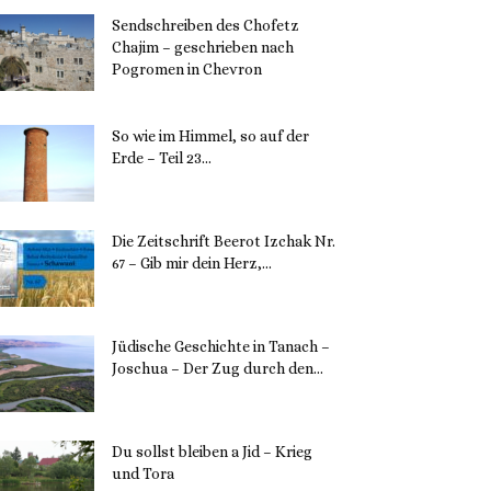
Sendschreiben des Chofetz
Chajim – geschrieben nach
Pogromen in Chevron
12. November 2023
So wie im Himmel, so auf der
Erde – Teil 23...
30. Mai 2023
Die Zeitschrift Beerot Izchak Nr.
67 – Gib mir dein Herz,...
24. Mai 2023
Jüdische Geschichte in Tanach –
Joschua – Der Zug durch den...
23. Mai 2023
Du sollst bleiben a Jid – Krieg
und Tora