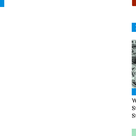
W
S
S