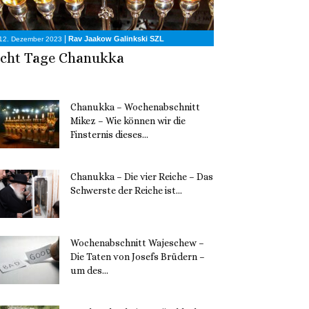
|
Rav Jaakow Galinkski SZL
12. Dezember 2023
cht Tage Chanukka
Chanukka – Wochenabschnitt
Mikez – Wie können wir die
Finsternis dieses...
11. Dezember 2023
Chanukka – Die vier Reiche – Das
Schwerste der Reiche ist...
11. Dezember 2023
Wochenabschnitt Wajeschew –
Die Taten von Josefs Brüdern –
um des...
6. Dezember 2023