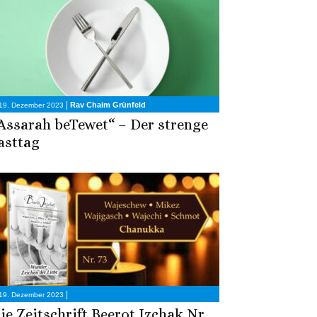
|
Rav Chaim Grünfeld
19. Dezember 2023
Assarah beTewet“ – Der strenge
asttag
|
19. Dezember 2023
ie Zeitschrift Beerot Izchak Nr.