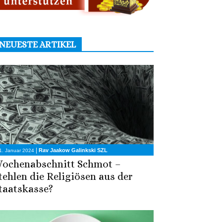
NEUESTE ARTIKEL
|
Rav Jaakow Galinkski SZL
1. Januar 2024
ochenabschnitt Schmot –
tehlen die Religiösen aus der
taatskasse?