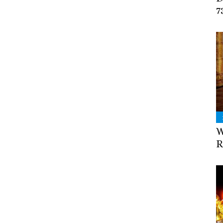
7
W
R