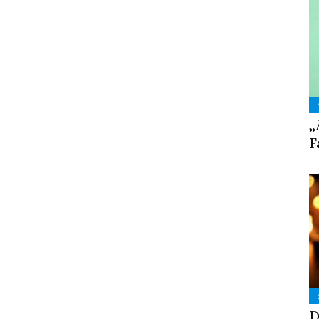
„
F
D