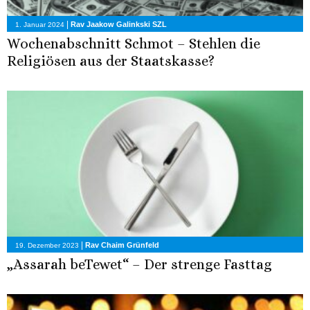
|
Rav Jaakow Galinkski SZL
1. Januar 2024
Wochenabschnitt Schmot – Stehlen die
Religiösen aus der Staatskasse?
|
Rav Chaim Grünfeld
19. Dezember 2023
„Assarah beTewet“ – Der strenge Fasttag