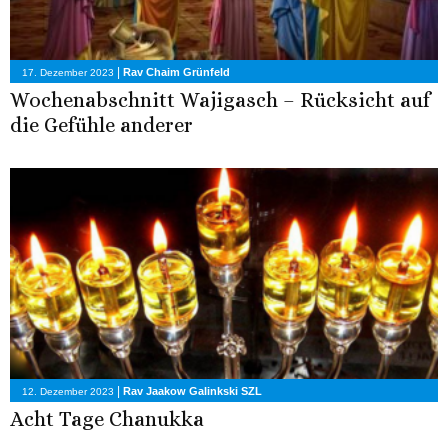
|
Rav Chaim Grünfeld
17. Dezember 2023
Wochenabschnitt Wajigasch – Rücksicht auf
die Gefühle anderer
|
Rav Jaakow Galinkski SZL
12. Dezember 2023
Acht Tage Chanukka