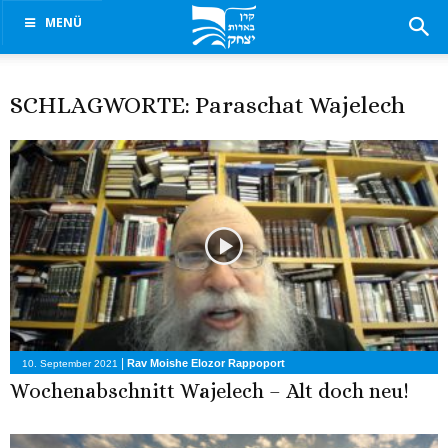
MENÜ
SCHLAGWORTE: Paraschat Wajelech
|
Rav Moishe Elozor Rappoport
10. September 2021
Wochenabschnitt Wajelech – Alt doch neu!