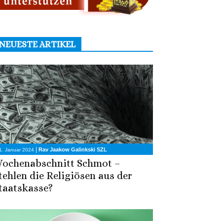
NEUESTE ARTIKEL
|
Rav Jaakow Galinkski SZL
1. Januar 2024
ochenabschnitt Schmot –
tehlen die Religiösen aus der
taatskasse?