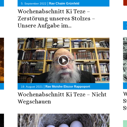
|
Rav Chaim Grünfeld
5. September 2022
Wochenabschnitt Ki Teze –
Zerstörung unseres Stolzes –
Unsere Aufgabe im...
|
Rav Moishe Elozor Rappoport
19. August 2021
W
Wochenabschnitt Ki Teze – Nicht
S
Wegschauen
S