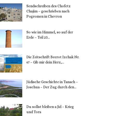
Sendschreiben des Chofetz
Chajim – geschrieben nach
Pogromen in Chevron
12. November 2023
So wie im Himmel, so auf der
Erde – Teil 23...
30. Mai 2023
Die Zeitschrift Beerot Izchak Nr.
67 – Gib mir dein Herz,...
24. Mai 2023
Jüdische Geschichte in Tanach –
Joschua – Der Zug durch den...
23. Mai 2023
Du sollst bleiben a Jid – Krieg
und Tora