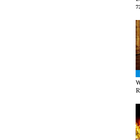
7
W
R