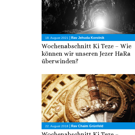
|
Rav Jehuda Korolnik
18. August 2021
Wochenabschnitt Ki Teze – Wie
können wir unseren Jezer HaRa
überwinden?
|
Rav Chaim Grünfeld
22. August 2018
Wochenabschnitt Ki Teze –