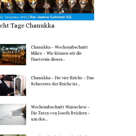
|
Rav Jaakow Galinkski SZL
12. Dezember 2023
cht Tage Chanukka
Chanukka – Wochenabschnitt
Mikez – Wie können wir die
Finsternis dieses...
11. Dezember 2023
Chanukka – Die vier Reiche – Das
Schwerste der Reiche ist...
11. Dezember 2023
Wochenabschnitt Wajeschew –
Die Taten von Josefs Brüdern –
um des...
6. Dezember 2023