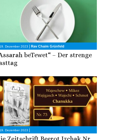
|
Rav Chaim Grünfeld
19. Dezember 2023
Assarah beTewet“ – Der strenge
asttag
|
19. Dezember 2023
ie Zeitschrift Beerot Izchak Nr.