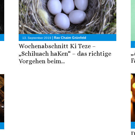
|
Rav Chaim Grünfeld
13. September 2019
Wochenabschnitt Ki Teze –
„
„Schiluach haKen“ – das richtige
F
Vorgehen beim...
D