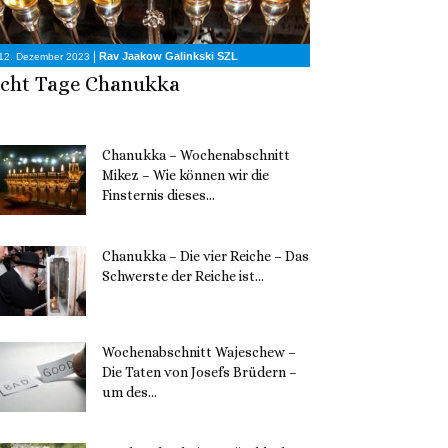
|
Rav Jaakow Galinkski SZL
12. Dezember 2023
cht Tage Chanukka
Chanukka – Wochenabschnitt
Mikez – Wie können wir die
Finsternis dieses...
11. Dezember 2023
Chanukka – Die vier Reiche – Das
Schwerste der Reiche ist...
11. Dezember 2023
Wochenabschnitt Wajeschew –
Die Taten von Josefs Brüdern –
um des...
6. Dezember 2023