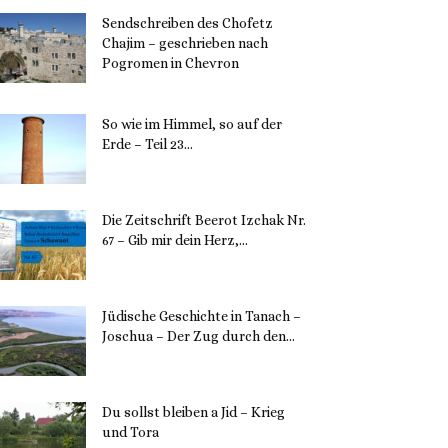
Sendschreiben des Chofetz
Chajim – geschrieben nach
Pogromen in Chevron
12. November 2023
So wie im Himmel, so auf der
Erde – Teil 23...
30. Mai 2023
Die Zeitschrift Beerot Izchak Nr.
67 – Gib mir dein Herz,...
24. Mai 2023
Jüdische Geschichte in Tanach –
Joschua – Der Zug durch den...
23. Mai 2023
Du sollst bleiben a Jid – Krieg
und Tora