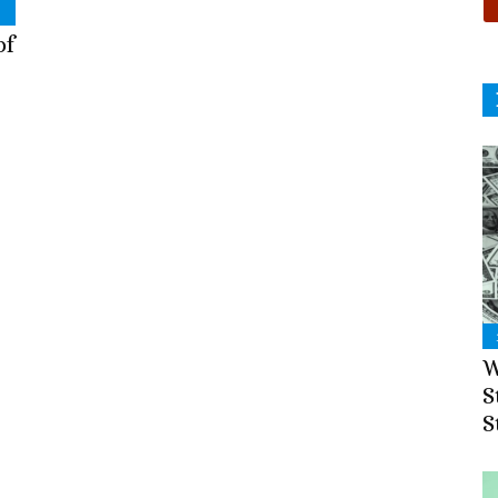
pf
W
S
S