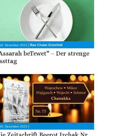
|
Rav Chaim Grünfeld
19. Dezember 2023
Assarah beTewet“ – Der strenge
asttag
|
19. Dezember 2023
ie Zeitschrift Beerot Izchak Nr.