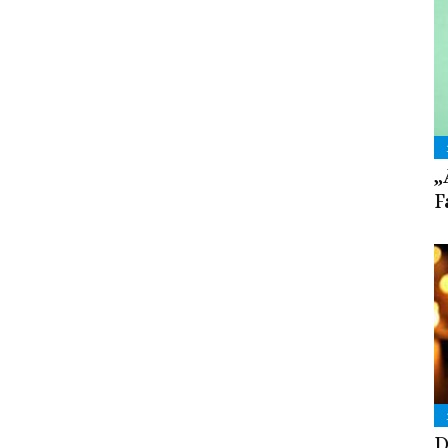
„
F
D