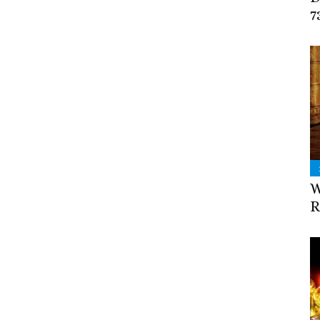
7
W
R