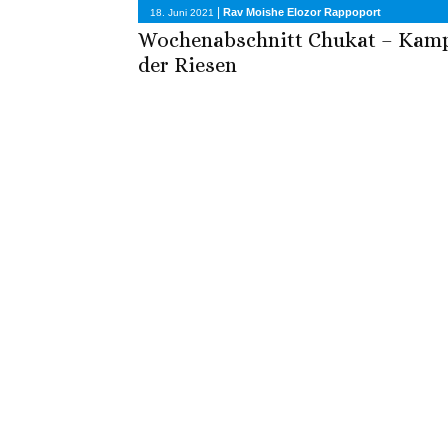
|
Rav Moishe Elozor Rappoport
18. Juni 2021
Wochenabschnitt Chukat – Kam
der Riesen