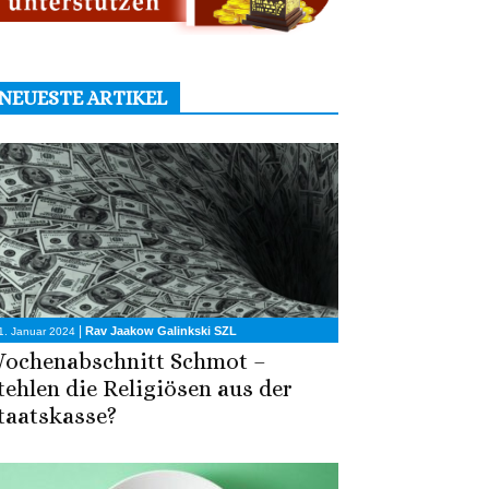
NEUESTE ARTIKEL
|
Rav Jaakow Galinkski SZL
1. Januar 2024
ochenabschnitt Schmot –
tehlen die Religiösen aus der
taatskasse?