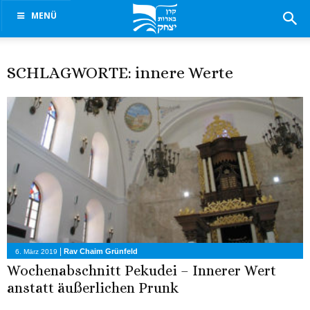
MENÜ
SCHLAGWORTE: innere Werte
|
Rav Chaim Grünfeld
6. März 2019
Wochenabschnitt Pekudei – Innerer Wert
anstatt äußerlichen Prunk