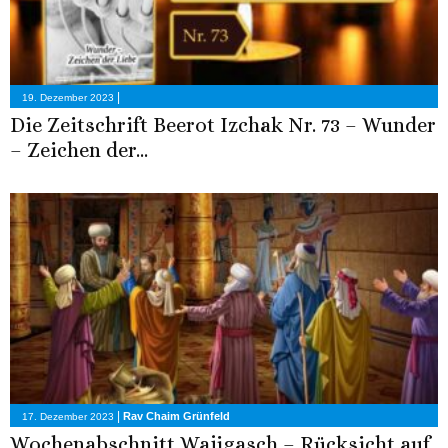
|
19. Dezember 2023
Die Zeitschrift Beerot Izchak Nr. 73 – Wunder
– Zeichen der...
|
Rav Chaim Grünfeld
17. Dezember 2023
Wochenabschnitt Wajigasch – Rücksicht auf