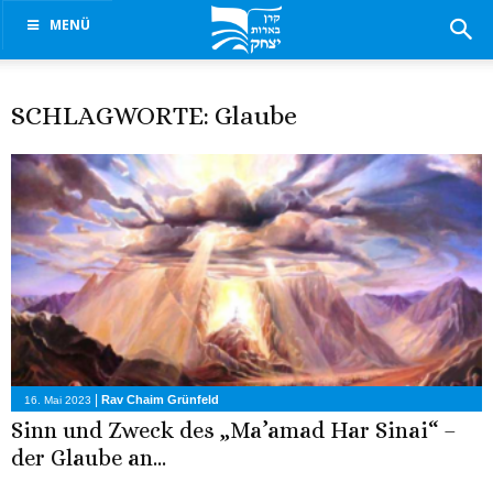
MENÜ
SCHLAGWORTE: Glaube
|
Rav Chaim Grünfeld
16. Mai 2023
Sinn und Zweck des „Ma’amad Har Sinai“ –
der Glaube an...