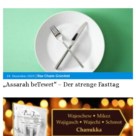
|
Rav Chaim Grünfeld
19. Dezember 2023
„Assarah beTewet“ – Der strenge Fasttag