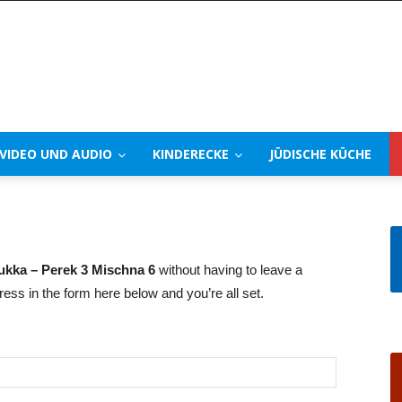
VIDEO UND AUDIO
KINDERECKE
JÜDISCHE KÜCHE
ukka – Perek 3 Mischna 6
without having to leave a
ss in the form here below and you’re all set.