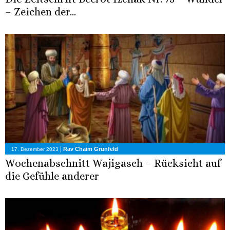
– Zeichen der...
|
Rav Chaim Grünfeld
17. Dezember 2023
Wochenabschnitt Wajigasch – Rücksicht auf
die Gefühle anderer