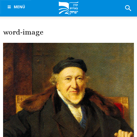
MENÜ
word-image