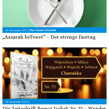
|
Rav Chaim Grünfeld
19. Dezember 2023
„Assarah beTewet“ – Der strenge Fasttag
|
19. Dezember 2023
Die Zeitschrift Beerot Izchak Nr. 73 – Wunder